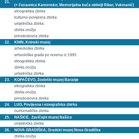
21.
(+ čuvaonica Kamensko; Memorijalna kuća obitelji Ribar, Vukmanić)
etnografska zbirka
kulturno-povijesna zbirka
umjetnička zbirka
zbirka oružja
prirodoslovna zbirka
22.
KNIN, Kninski muzej
arheološka zbirka
arheološka građa po reversu iz 1995.
etnografska zbirka
zbirka oružja
umjetnička zbirka
23.
KOPAČEVO, Zoološki muzej Baranje
etnografska zbirka
zbirka oružja
prirodoslovna zbirka
24.
LUG, Povijesna i etnografska zbirka
numizmatička zbirka
25.
NAŠICE, Zavičajni muzej Našice
umjetnička zbirka
26.
NOVA GRADIŠKA, Gradski muzej Nova Gradiška
zbirka oružja