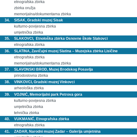
etnografska zbirka
zbirka oružja
memorijalna/dokumentarna zbirka
34.
SISAK, Gradski muzej Sisak
kulturno-povijesna zbirka
umjetnička zbirka
35.
SLAKOVCI, Etnološka zbirka Osnovne škole Slakovci
etnografska zbirka
36.
SLATINA, Zavičajni muzej Slatina – Muzejska zbirka Lisičine
etnografska zbirka
memorijalna/dokumentarna zbirka
37.
SLAVONSKI BROD, Muzej Brodskog Posavlja
prirodoslovna zbirka
38.
VINKOVCI, Gradski muzej Vinkovci
arheološka zbirka
39.
VOJNIĆ, Memorijalni park Petrova gora
kulturno-povijesna zbirka
umjetnička zbirka
tehnička zbirka
40.
VUKMANIĆ, Etnografska zbirka
etnografska zbirka
41.
ZADAR, Narodni muzej Zadar
– Galerija umjetnina