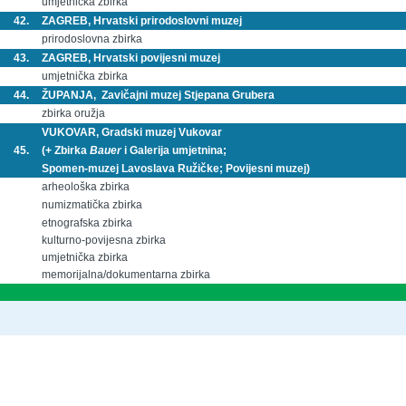
umjetnička zbirka
42.
ZAGREB, Hrvatski prirodoslovni muzej
prirodoslovna zbirka
43.
ZAGREB, Hrvatski povijesni muzej
umjetnička zbirka
44.
ŽUPANJA, Zavičajni muzej Stjepana Grubera
zbirka oružja
VUKOVAR, Gradski muzej Vukovar
45.
(+ Zbirka
Bauer
i Galerija umjetnina;
Spomen-muzej Lavoslava Ružičke; Povijesni muzej)
arheološka zbirka
numizmatička zbirka
etnografska zbirka
kulturno-povijesna zbirka
umjetnička zbirka
memorijalna/dokumentarna zbirka