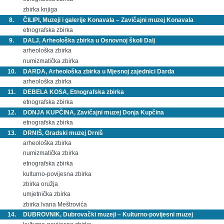
zbirka knjiga
8.
ČILIPI, Muzeji i galerije Konavala – Zavičajni muzej Konavala
etnografska zbirka
9.
DALJ, Arheološka zbirka u Osnovnoj školi Dalj
arheološka zbirka
numizmatička zbirka
10.
DARDA, Arheološka zbirka u Mjesnoj zajednici Darda
arheološka zbirka
11.
DEBELA KOSA, Etnografska zbirka
etnografska zbirka
12.
DONJA KUPČINA, Zavičajni muzej Donja Kupčina
etnografska zbirka
13.
DRNIŠ, Gradski muzej Drniš
arheološka zbirka
numizmatička zbirka
etnografska zbirka
kulturno-povijesna zbirka
zbirka oružja
umjetnička zbirka
zbirka Ivana Meštrovića
14.
DUBROVNIK, Dubrovački muzeji – Kulturno-povijesni muzej