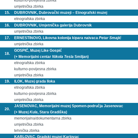
kulturno-povijesna zbirka
umjetnička zbirka
15.
DUBROVNIK, Dubrovački muzeji – Etnografski muzej
etnografska zbirka
16.
DUBROVNIK, Umjetnička galerija Dubrovnik
umjetnička zbirka
17.
ERNESTINOVO, Likovna kolonija kipara naivaca
Petar Smajić
umjetnička zbirka
GOSPIĆ, Muzej Like Gospić
18.
(+ Memorijalni centar
Nikola Tesla
Smiljan)
etnografska zbirka
kulturno-povijesna zbirka
umjetnička zbirka
19.
ILOK, Muzej grada Iloka
etnografska zbirka
kulturno-povijesna zbirka
umjetnička zbirka
JASENOVAC, Memorijalni muzej Spomen-područja Jasenovac
20.
(+ Muzej
Kula
, Stara Gradiška)
memorijalna/dokumentarna zbirka
umjetnička zbirka
tehnička zbirka
KARLOVAC, Gradski muzej Karlovac