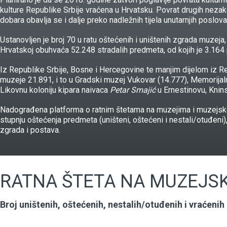
kulture Republike Srbije vraćena u Hrvatsku. Povrat drugih nezako
dobara obavlja se i dalje preko nadležnih tijela unutarnjih poslov
Ustanovljen je broj 70 u ratu oštećenih i uništenih zgrada muzeja, g
Hrvatskoj obuhvaća 52.248 stradalih predmeta, od kojih je 3.164 
Iz Republike Srbije, Bosne i Hercegovine te manjim dijelom iz R
muzeje 21.891, i to u Gradski muzej Vukovar (14.777), Memorij
Likovnu koloniju kipara naivaca
Petar Smajić
u Ernestinovu, Knin
Nadograđena platforma o ratnim štetama na muzejima i muzejskoj
stupnju oštećenja predmeta (uništeni, oštećeni i nestali/otuđeni)
zgrada i postava.
RATNA ŠTETA NA MUZEJSK
Broj uništenih, oštećenih, nestalih/otuđenih i vraćen