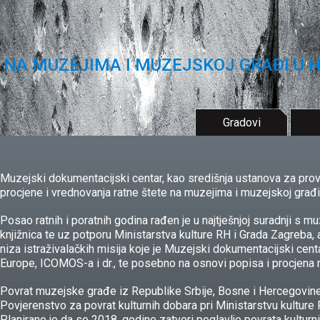
 NA MUZEJIMA I MUZEJSKOJ GRAĐI U 
Gradovi
Muzejski dokumentacijski centar, kao središnja ustanova za prov
procjene i vrednovanja ratne štete na muzejima i muzejskoj građ
Posao ratnih i poratnih godina rađen je u najtješnjoj suradnji s m
knjižnica te uz potporu Ministarstva kulture RH i Grada Zagreba
niza istraživalačkih misija koje je Muzejski dokumentacijski ce
Europe, ICOMOS-a i dr., te posebno na osnovi popisa i procjena r
Povrat muzejske građe iz Republike Srbije, Bosne i Hercegovine
Povjerenstvo za povrat kulturnih dobara pri Ministarstvu kulture 
Planirano je da se 2018. godine zatvori poglavlje povrata kultur