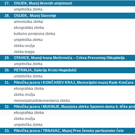
27.
OSIJEK, Muzej likovnih umjetnosti
umjetnička zbirka
28.
OSIJEK, Muzej Slavonije
arheološka zbirka
etnografska zbirka
kulturno-povijesna zbirka
umjetnička zbirka
zbirka oružja
zbirka knjiga
29.
OTAVICE, Muzeji Ivana Meštrovića – Crkva Presvetog Otkupitelja
umjetnička zbirka
30.
PETRINJA, Galerija
Krsto Hegedušić
umjetnička zbirka
31.
Plitvička jezera / KONČAREV KRAJ, Memorijalni muzej Rade Končara
etnografska zbirka
zbirka oružja
memorijalna/dokumentarna zbirka
32.
Plitvička jezera / MUKINJE, Muzejska zbirka Spomen-doma 6. ličke prol
etnografska zbirka
zbirka oružja
umjetnička zbirka
33.
Plitvička jezera / TRNAVAC, Muzej Prve ženske partizanske čete