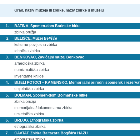
Grad, naziv muzeja ili zbirke, naziv zbirke u muzeju
1.
BATINA, Spomen-dom Batinske bitke
zbirka oružja
2.
BELIŠĆE, Muzej
Belišće
kulturno-povijesna zbirka
tehnička zbirka
3.
BENKOVAC, Zavičajni muzej Benkovac
arheološka zbirka
numizmatička zbirka
inventarne knjige
4.
BIJELI POTOCI – KAMENSKO, Memorijalni prirodni spomenik i rezerva
umjetnička zbirka
5.
BOLMAN, Spomen-dom Bolmanske bitke
zbirka oružja
memorijalna/dokumentarna zbirka
umjetnička zbirka
6.
BRLOG, Etnografska zbirka
etnografska zbirka
7.
CAVTAT, Zbirka Baltazara Bogišića HAZU
etnografska zbirka